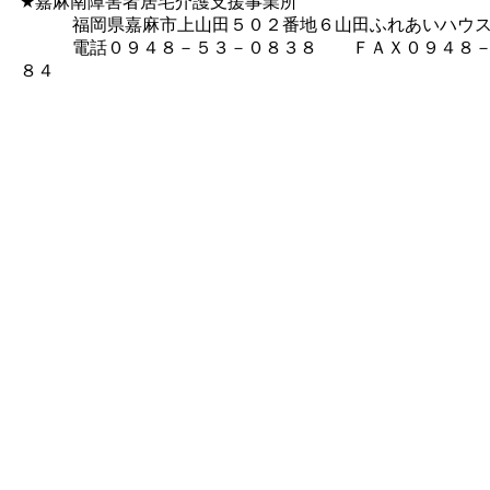
★嘉麻南障害者居宅介護支援事業所
福岡県嘉麻市上山田５０２番地６山田ふれあいハウ
電話０９４８－５３－０８３８ ＦＡＸ０９４８－
８４