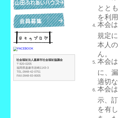
とと
を利
本会
規定
本人
ん。
本会
社会福祉法人嘉麻市社会福祉協議会
〒820-0205
福岡県嘉麻市岩崎1143-3
に、
TEL.0948-42-0751
FAX.0948-83-8005
適切
本会
示、
を有
あっ