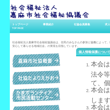
トップページ
事業紹介
社協会員募集
求
TOP PAGE
社会福祉法人嘉麻市社会福祉協議会は、住民のみなさんの参加と協働によって、
安心して暮らせる地域社会」の実現を目指しています。
個人情報保護
につい
本会
法令
て、
本会
しま
本会