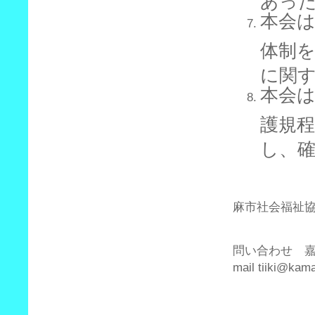
本会
体制
に関
本会
護規
し、
平
社
麻市社会福祉
問い合わせ 
mail tiiki@kam